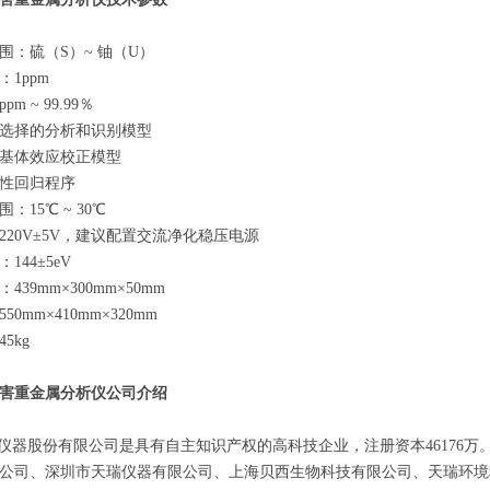
围：硫（S）~ 铀（U）
1ppm
m ~ 99.99％
选择的分析和识别模型
基体效应校正模型
性回归程序
：15℃ ~ 30℃
220V±5V，建议配置交流净化稳压电源
144±5eV
39mm×300mm×50mm
0mm×410mm×320mm
5kg
害重金属分析仪
公司介绍
瑞仪器股份有限公司是具有自主知识产权的高科技企业，注册资本46176
公司、深圳市天瑞仪器有限公司、上海贝西生物科技有限公司、天瑞环境