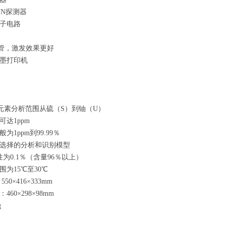
PIN探测器
子电路
管，激发效果更好
墨打印机
器元素分析范围从硫（S）到铀（U）
达1ppm
为1ppm到99.99％
选择的分析和识别模型
为0.1％（含量96％以上）
围为15℃至30℃
50×416×333mm
60×298×98mm
g