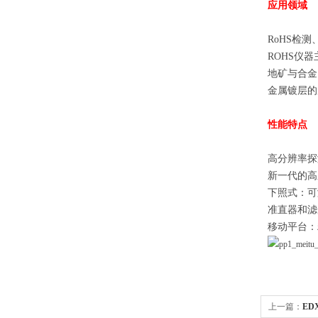
应用领域
RoHS检
ROHS仪
地矿与合金
金属镀层的
性能特点
高分辨率探
新一代的高
下照式：可
准直器和滤
移动平台：
上一篇：
ED