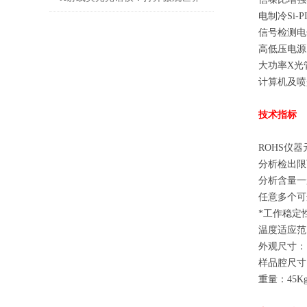
电制冷Si-
的钥匙
信号检测电
高低压电源
大功率X光
计算机及喷
技术指标
ROHS仪
分析检出限可
分析含量一般
任意多个可
*工作稳定性
温度适应范
外观尺寸： 5
样品腔尺寸：4
重量：45K