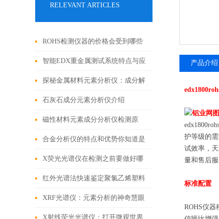
RELEVANT ARTICLES
ROHS检测仪器的价格会受到哪些
因素的影响
智能EDX重金属测试系统特点与应
产品介绍
用
探秘金属材料元素分析仪：成分解
edx1800
析与工业质量控制的核心枢纽
石灰石成分元素分析仪介绍
磁性材料元素成分分析仪检测原
edx18
护等级的需
理、样品前处理与全场景应用解析
合金分析仪的特点和优势你知道是
试效率，天
哪些吗？
X荧光光谱仪在检测之前要做好哪
量和售后服
些事项呢？
红外光谱法快速鉴定聚氯乙烯塑料
标准配置
中增塑剂邻苯二甲酸酯
XRF光谱仪：元素分析的神奇慧眼
ROHS仪
X射线荧光光谱仪：打开微观世界
信噪比增强