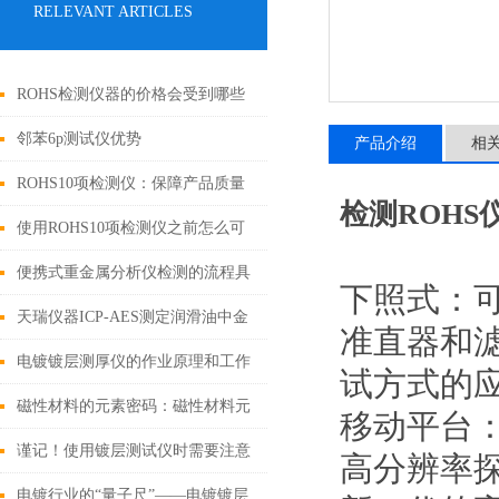
RELEVANT ARTICLES
ROHS检测仪器的价格会受到哪些
因素的影响
邻苯6p测试仪优势
产品介绍
相
ROHS10项检测仪：保障产品质量
检测ROHS
和环境安全的利器
使用ROHS10项检测仪之前怎么可
以不了解这些！
便携式重金属分析仪检测的流程具
下照式：
体如下
天瑞仪器ICP-AES测定润滑油中金
准直器和
属元素
电镀镀层测厚仪的作业原理和工作
试方式的
条件
磁性材料的元素密码：磁性材料元
移动平台
素成分分析仪技术解析与应用实践
谨记！使用镀层测试仪时需要注意
高分辨率
这些
电镀行业的“量子尺”——电镀镀层