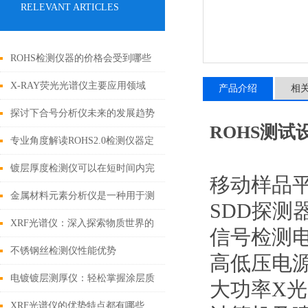
RELEVANT ARTICLES
ROHS检测仪器的价格会受到哪些
因素的影响
X-RAY荧光光谱仪主要应用领域
产品介绍
相
探讨下合号分析仪未来的发展趋势
ROHS测试
专业角度解读ROHS2.0检测仪器定
期保养的规范与流程
镀层厚度检测仪可以在短时间内完
移动样品
成对大量样品的测量
金属材料元素分析仪是一种用于测
SDD探测
定金属的精密仪器
XRF光谱仪：深入探索物质世界的
信号检测
非破坏性工具
不锈钢丝检测仪性能优势
高低压电
电镀镀层测厚仪：轻松掌握涂层质
大功率X
量
XRF光谱仪的优势特点都有哪些