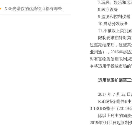
7.玩具、娱乐和运
量
XRF光谱仪的优势特点都有哪些
8.医疗设备
9.监测和控制仪器
呢？
10.自动分发设备
11.不被以上类别涵
限制要求初针对第1 - 
过渡期结束后，这些其
业用途），2016年
对有害物质使用限制规定
令将适用于投放市场的
适用范围扩展至工
2017 年 7 月 
RoHS指令附件II
3-1ROHS指令（201
除以上列出的物质外，指
2019年7月22日起