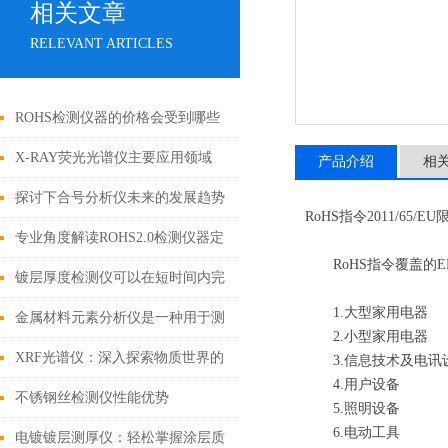
相关文章
RELEVANT ARTICLES
ROHS检测仪器的价格会受到哪些
因素的影响
X-RAY荧光光谱仪主要应用领域
产品介绍
相
探讨下合号分析仪未来的发展趋势
RoHS指令2011/6
专业角度解读ROHS2.0检测仪器定
RoHS指令覆盖的E
期保养的规范与流程
镀层厚度检测仪可以在短时间内完
1.大型家用电器
成对大量样品的测量
金属材料元素分析仪是一种用于测
2.小型家用电器
定金属的精密仪器
XRF光谱仪：深入探索物质世界的
3.信息技术及电讯
4.用户设备
非破坏性工具
不锈钢丝检测仪性能优势
5.照明设备
6.电动工具
电镀镀层测厚仪：轻松掌握涂层质