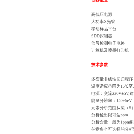
仪器配置
高低压电源
大功率X光管
移动样品平台
SDD探测器
信号检测电子电路
计算机及喷墨打印机
技术参数
多变量非线性回归程序
温度适应范围为15℃至3
电源：交流220V±5V
能量分辨率：140±5eV
元素分析范围从硫（S
分析检出限可达ppm
分析含量一般为1ppm到9
任意多个可选择的分析