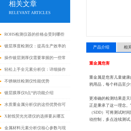
相关文章
RELEVANT ARTICLES
ROHS检测仪器的价格会受到哪些
因素的影响
镀层厚度检测仪：提高生产效率的
产品介绍
相
有效工具
操作镀层测厚仪需要掌握的一些常
重金属危害
识
轻松上手全元素分析仪：详细操作
重金属是危害儿童健康
指南
不锈钢丝检测仪性能优势
鸦用品，每个样品至少
镀层膜厚仪8点*的功能介绍
更准确的检测结果是天
水质重金属分析仪的这些优势你可
正是秉承了这一理念。
（SDD）可将测试时间
都知道？
X射线荧光光谱仪的选择要从哪五
动控制，多点连续测试
点入
金属材料元素分析仪核心参数与现