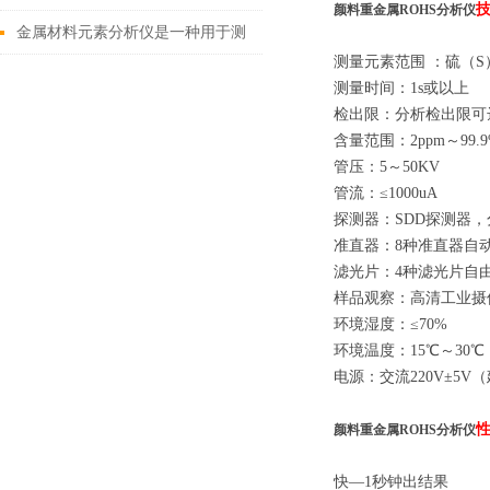
颜料重金属ROHS分析仪
场应用指南
金属材料元素分析仪是一种用于测
测量元素范围 ：硫（S
定金属的精密仪器
测量时间：1s或以上
检出限：分析检出限可达2
含量范围：2ppm～99.9
管压：5～50KV
管流：≤1000uA
探测器：SDD探测器，分
准直器：8种准直器自
滤光片：4种滤光片自
样品观察：高清工业摄
环境湿度：≤70%
环境温度：15℃～30℃
电源：交流220V±5
颜料重金属ROHS分析仪
快—1秒钟出结果