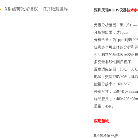
X射线荧光光谱仪：打开微观世界
深圳天瑞ROHS仪器
技术参
的钥匙
元素分析范围：硫（S）— 
分析检出限：达1ppm
分析含量：为1ppm到99.99
任意多个可选择的分析和
相互独立的基体效应校正
多变量非线性回归程序
温度适应范围：15℃—30℃
电源：交流220V±5V，
能量分辨率：160±5eV
外观尺寸： 550×416×333m
样品腔尺寸：460×298×98
重量：45Kg
应用领域
RoHS检测分析