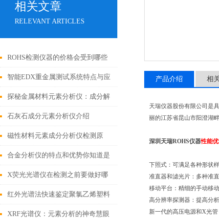
相关文章
RELEVANT ARTICLES
ROHS检测仪器的价格会受到哪些
因素的影响
智能EDX重金属测试系统特点与应
产品介绍
相
用
探秘金属材料元素分析仪：成分解
天瑞仪器股份有限公司是
析与工业质量控制的核心枢纽
石灰石成分元素分析仪介绍
丽的江苏省昆山市阳澄湖
磁性材料元素成分分析仪检测原
深圳天瑞ROHS仪器
性能优
理、样品前处理与全场景应用解析
合金分析仪的特点和优势你知道是
下照式：可满足各种形状
哪些吗？
X荧光光谱仪在检测之前要做好哪
准直器和滤光片：多种准
移动平台：精细的手动移
些事项呢？
红外光谱法快速鉴定聚氯乙烯塑料
高分辨率探测器：提高分
新一代的高压电源和X光管
中增塑剂邻苯二甲酸酯
XRF光谱仪：元素分析的神奇慧眼