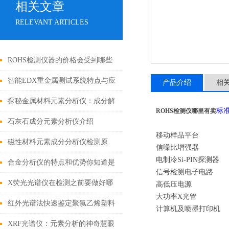
相关文章
RELEVANT ARTICLES
ROHS检测仪器的价格会受到哪些
因素的影响
智能EDX重金属测试系统特点与应
产品介绍
相
用
探秘金属材料元素分析仪：成分解
标
ROHS检测仪哪里有卖
析与工业质量控制的核心枢纽
石灰石成分元素分析仪介绍
移动样品平台
磁性材料元素成分分析仪检测原
信噪比增强器
电制冷
Si-PIN
探测器
理、样品前处理与全场景应用解析
合金分析仪的特点和优势你知道是
信号检测电子电路
哪些吗？
X荧光光谱仪在检测之前要做好哪
高低压电源
大功率
X
光管
些事项呢？
红外光谱法快速鉴定聚氯乙烯塑料
计算机及喷墨打印机
中增塑剂邻苯二甲酸酯
XRF光谱仪：元素分析的神奇慧眼