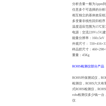
分析含量一般为
1ppm
任意多个可选择的分析
相互独立的基体效应校
多变量非线性回归程序
温度适应范围为
15
℃至
电源：交流
220V
±
5V,
建
能量分辨率：
160
±
5eV
外观尺寸：
550
×
416
×
3
样品腔尺寸：
460
×
298
×
重量：
45Kg
ROHS
检测仪部分产品
ROHS
环保测试仪，
RO
检测仪，
ROHS
六大有
式
ROHS
检测仪，
ROH
rohs
检测仪多少钱一台
仪
.