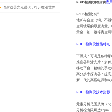
应
ROHS检测仪哪里有卖
X射线荧光光谱仪：打开微观世界
RoHS
检测分析
的钥匙
地矿与合金（铜、不锈
金属镀层的厚度测量、
黄金，铂，银等贵金属
ROHS
检测仪性能特点
下照式：可满足各种形
准直器和滤光片：多种
移动平台：精细的手动
高分辨率探测器：提高
新一代的高压电源和
X
ROHS
检测仪技术指标
元素分析范围从硫（
S
分析检出限可达
1ppm