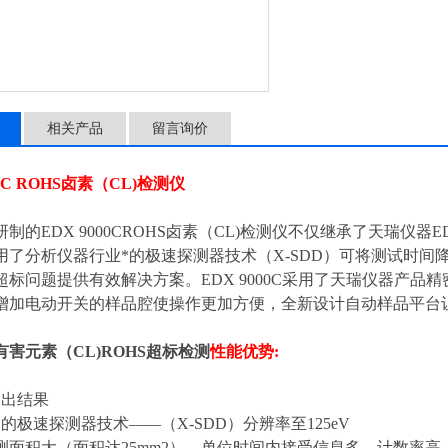
相关产品
留言询价
0C ROHS
卤素（
CL)
检测仪
研制的
EDX 9000CROHS
卤素（
CL)
检测仪不仅继承了天瑞仪器
E
用了分析仪器行业*的极速探测器技术（
X-SDD
）可将测试时间
超标问题提供有效解决方案。
EDX 9000C
采用了天瑞仪器产品精
增加电动开关的样品腔使操作更加方便，全新设计自动样品平台
害元素（CL)ROHS超标检测
性能优势
:
钟出结果
*的极速探测器技术——（
X-SDD
）分辨率至
125eV
测面积大（面积达
25mm2
）、单位时间内接受信息多、计数率高