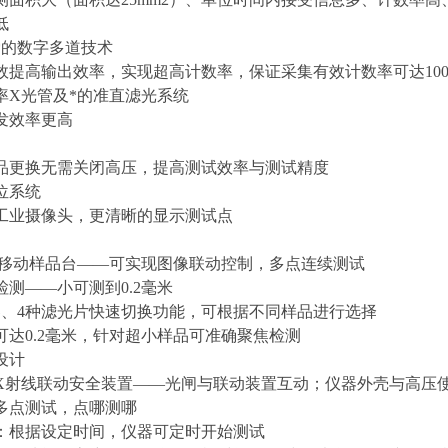
低
*的数字多道技术
效提高输出效率，实现超高计数率，保证采集有效计数率可达
10
率
X
光管及*的准直滤光系统
发效率更高
品更换无需关闭高压，提高测试效率与测试精度
位系统
工业摄像头，更清晰的显示测试点
移动样品台——可实现图像联动控制，多点连续测试
检测——小可测到
0.2
毫米
器、
4
种滤光片快速切换功能，可根据不同样品进行选择
可达
0.2
毫米，针对超小样品可准确聚焦检测
设计
X
射线联动安全装置——光闸与联动装置互动；仪器外壳与高压
多点测试，点哪测哪
：根据设定时间，仪器可定时开始测试