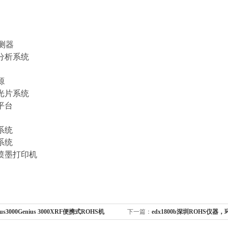
测器
分析系统
源
光片系统
平台
系统
系统
喷墨打印机
ius3000Genius 3000XRF便携式ROHS机
下一篇：
edx1800b深圳ROHS仪