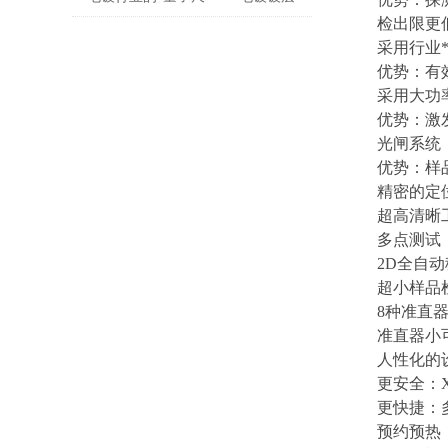
检出限更
测厚仪
采用行业
优势：有
采用大功
优势：激
光闸系统
优势：样
精密的定
超高清晰
多点测试
2D
全自动
超小样品
8
种准直
准直器小
人性化的
更安全：
更快捷：
预约预热