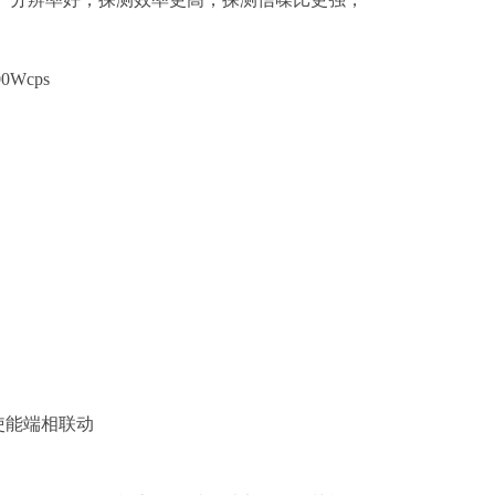
00Wcps
使能端相联动