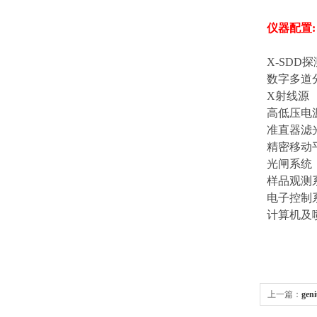
仪器配置
:
X-SDD
探
数字多道
X
射线源
高低压电
准直器滤
精密移动
光闸系统
样品观测
电子控制
计算机及
上一篇：
gen