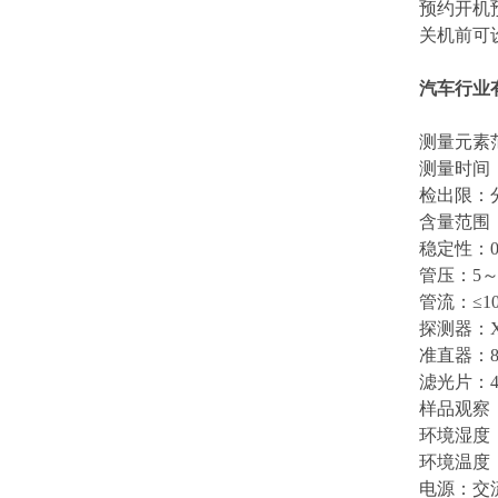
预约开机
关机前可
汽车行业有
测量元素
测量时间
检出限：
含量范围
稳定性：
管压：
5
管流：≤
1
探测器：
准直器：
滤光片：
样品观察
环境湿度
环境温度
电源：交