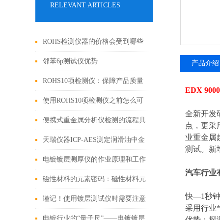
RELEVANT ARTICLES
ROHS检测仪器的价格会受到哪些
因素的影响
邻苯6p测试仪优势
产品介绍
ROHS10项检测仪：保障产品质量
EDX 900
和环境安全的利器
使用ROHS10项检测仪之前怎么可
全新开发
以不了解这些！
便携式重金属分析仪检测的流程具
点，更采
业重金属
体如下
天瑞仪器ICP-AES测定润滑油中金
测试。新
属元素
电镀镀层测厚仪的作业原理和工作
汽车行业有
条件
磁性材料的元素密码：磁性材料元
快—
1
秒
素成分分析仪技术解析与应用实践
谨记！使用镀层测试仪时需要注意
采用行业
这些
电镀行业的“量子尺”——电镀镀层
优势：探