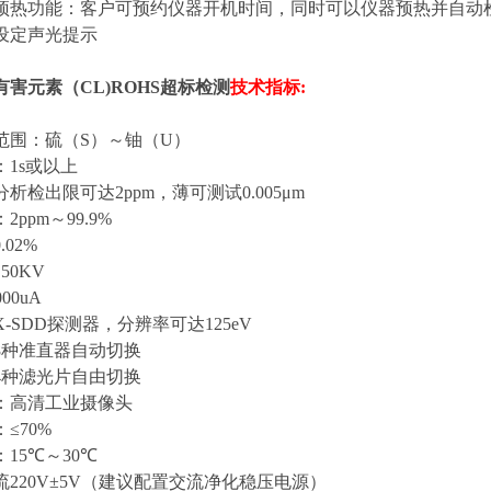
预热功能：客户可预约仪器开机时间，同时可以仪器预热并自动
设定声光提示
害元素（CL)ROHS超标检测
技术指标
:
范围：硫（
S
）～铀（
U
）
：
1s
或以上
分析检出限可达
2ppm
，薄可测试
0.005
μ
m
：
2ppm
～
99.9%
0.02%
～
50KV
000uA
X-SDD
探测器，分辨率可达
125eV
8
种准直器自动切换
4
种滤光片自由切换
：高清工业摄像头
：≤
70%
：
15
℃～
30
℃
流
220V
±
5V
（建议配置交流净化稳压电源）