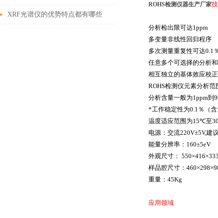
技
ROHS检测仪器生产厂家
量
XRF光谱仪的优势特点都有哪些
分析检出限可达
1ppm
呢？
多变量非线性回归程序
多次测量重复性可达
0.1
任意多个可选择的分析和
相互独立的基体效应校正
ROHS
检测仪元素分析范
分析含量一般为
1ppm
到
9
*工作稳定性为
0.1
％（含
温度适应范围为
15℃
至
3
电源：交流
220V±5V,
建
能量分辨率：
160±5eV
外观尺寸：
550×416×33
样品腔尺寸：
460×298×
重量：
45Kg
应用领域