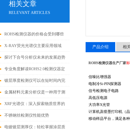
相关文章
RELEVANT ARTICLES
ROHS检测仪器的价格会受到哪些
因素的影响
X-RAY荧光光谱仪主要应用领域
产品介绍
相
探讨下合号分析仪未来的发展趋势
标
ROHS检测仪器生产厂家
专业角度解读ROHS2.0检测仪器定
信噪比增强器
期保养的规范与流程
镀层厚度检测仪可以在短时间内完
电制冷
Si-PIN
探测器
信号检测电子电路
成对大量样品的测量
金属材料元素分析仪是一种用于测
高低压电源
定金属的精密仪器
XRF光谱仪：深入探索物质世界的
大功率
X
光管
计算机及喷墨打印机（品
非破坏性工具
不锈钢丝检测仪性能优势
移动样品平台，满足各种
电镀镀层测厚仪：轻松掌握涂层质