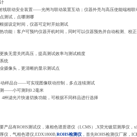
计
射线联动安全装置——光闸与联动装置互动；仪器外壳与高压使能端相联
点测试，点哪测哪
根据设定时间，仪器可定时开始测试
热功能：客户可预约仪器开机时间，同时可以仪器预热并自动检测、校正
更换无需关闭高压，提高测试效率与测试精度
系统
业摄像头，更清晰的显示测试点
移动样品台——可实现图像联动控制，多点连续测试
测——小可测到0.2毫米
、4种滤光片快速切换功能，可根据不同样品进行选择
要产品有ROHS测试仪，液相色谱质谱仪（LCMS）,X荧光镀层测厚仪，x
仪，气相色谱仪,EDX1800B,
ROHS检测仪
，首先ROHS检测仪厂家，ICP