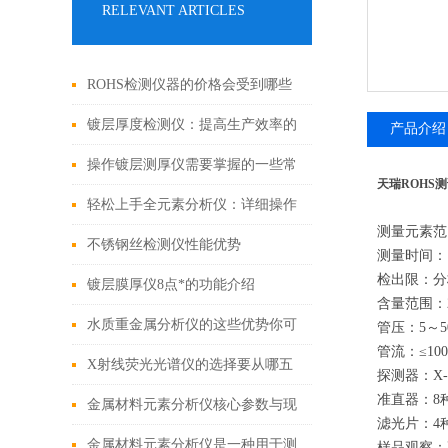
RELEVANT ARTICLES
ROHS检测仪器的价格会受到哪些
因素的影响
镀层厚度检测仪：提高生产效率的
产品介绍
有效工具
操作镀层测厚仪需要掌握的一些常
天瑞ROHS测
识
轻松上手全元素分析仪：详细操作
测量元素范
指南
不锈钢丝检测仪性能优势
测量时间：
检出限：分析
镀层膜厚仪8点*的功能介绍
含量范围：2
水质重金属分析仪的这些优势你可
管压：5～5
管流：≤100
都知道？
X射线荧光光谱仪的选择要从哪五
探测器：X-
准直器：8
点入
金属材料元素分析仪核心参数与现
滤光片：4
场应用指南
金属材料元素分析仪是一种用于测
样品观察：