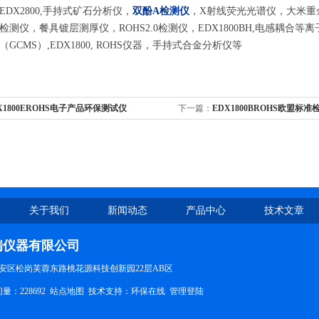
DX2800,手持式矿石分析仪，
双酚A检测仪
，X射线荧光光谱仪，大米重
测仪，餐具镀层测厚仪，ROHS2.0检测仪，EDX1800BH,电感耦合等离子
GCMS）,EDX1800, ROHS仪器，手持式合金分析仪等
X1800EROHS电子产品环保测试仪
下一篇：
EDX1800BROHS欧盟标准
关于我们
新闻动态
产品中心
技术文章
瑞仪器有限公司
安区松岗芙蓉东路桃花源科技创新园22层AB区
量：228692
站点地图
技术支持：
环保在线
管理登陆