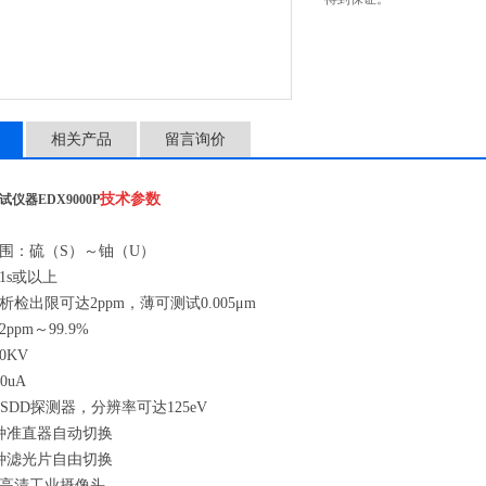
相关产品
留言询价
技术参数
试仪器EDX9000P
围：硫（S）～铀（U）
1s或以上
检出限可达2ppm，薄可测试0.005μm
ppm～99.9%
0KV
0uA
SDD探测器，分辨率可达125eV
种准直器自动切换
种滤光片自由切换
高清工业摄像头