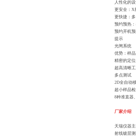
人性化的设
更安全：X
更快捷：多
预约预热：
预约开机预
提示
光闸系统
优势：样品
精密的定位
超高清晰工
多点测试
2D全自动
超小样品检
8种准直器
厂家介绍
天瑞仪器主
射线镀层测厚