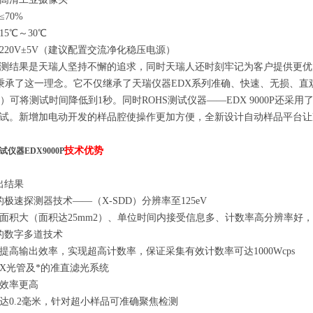
70%
5℃～30℃
220V±5V（建议配置交流净化稳压电源）
测结果是天瑞人坚持不懈的追求，同时天瑞人还时刻牢记为客户提供更优质
正是秉承了这一理念。它不仅继承了天瑞仪器EDX系列准确、快速、无损、
DD）可将测试时间降低到1秒。同时ROHS测试仪器——EDX 9000P
试。新增加电动开发的样品腔使操作更加方便，全新设计自动样品平台
技术优势
试仪器EDX9000P
出结果
的极速探测器技术——（X-SDD）分辨率至125eV
面积大（面积达25mm2）、单位时间内接受信息多、计数率高分辨率好
的数字多道技术
提高输出效率，实现超高计数率，保证采集有效计数率可达1000Wcps
X光管及*的准直滤光系统
效率更高
达0.2毫米，针对超小样品可准确聚焦检测