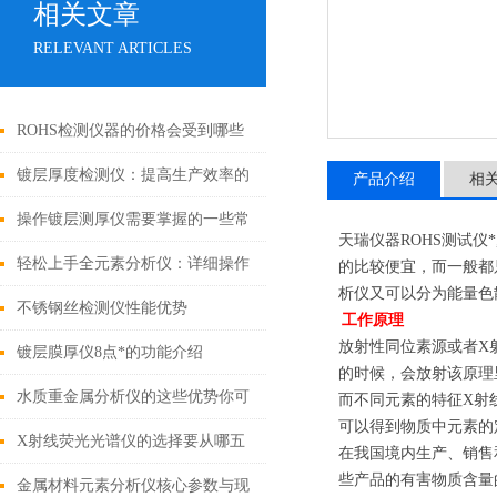
相关文章
RELEVANT ARTICLES
ROHS检测仪器的价格会受到哪些
因素的影响
镀层厚度检测仪：提高生产效率的
产品介绍
相
有效工具
操作镀层测厚仪需要掌握的一些常
天瑞仪器ROHS测试
识
轻松上手全元素分析仪：详细操作
的比较便宜，而一般都
析仪又可以分为能量色
指南
不锈钢丝检测仪性能优势
工作原理
放射性同位素源或者X
镀层膜厚仪8点*的功能介绍
的时候，会放射该原理
水质重金属分析仪的这些优势你可
而不同元素的特征X射
可以得到物质中元素的
都知道？
X射线荧光光谱仪的选择要从哪五
在我国境内生产、销售
些产品的有害物质含量
点入
金属材料元素分析仪核心参数与现