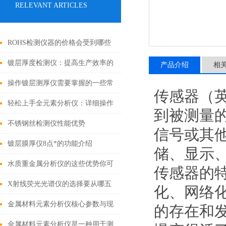
RELEVANT ARTICLES
ROHS检测仪器的价格会受到哪些
因素的影响
镀层厚度检测仪：提高生产效率的
产品介绍
相
有效工具
操作镀层测厚仪需要掌握的一些常
传感器（英文
识
轻松上手全元素分析仪：详细操作
到被测量
指南
不锈钢丝检测仪性能优势
信号或其
镀层膜厚仪8点*的功能介绍
储、显示
水质重金属分析仪的这些优势你可
传感器的
都知道？
X射线荧光光谱仪的选择要从哪五
化、网络
点入
金属材料元素分析仪核心参数与现
的存在和
场应用指南
金属材料元素分析仪是一种用于测