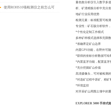
量色散分析仪引入数字多
使用ROHS10项检测仪之前怎么可
析、矿渣精炼分析中充分
地矿行业应用优势
以不了解这些！
检测元素：标准配置可检测
专业性：矿石版分析软件
*个性化定制工作模式
多种矿样模式选择和无限
*准确界定矿山边界
内置GPS功能，在野外可
*获得的坐标分析数据可绘
*内置蓝牙功能，配置蓝牙
*充分挖掘矿山价值
高清摄像头，可对被检测
*对选矿过程中原矿、精矿
*环境监控
对开采矿山周围土壤中的
EXPLORER 5000 手