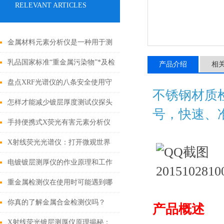
RELEVANT ARTICLES
金属材料元素分析仪是一种用于测
定金属的精密仪器
乳品国家标准“重金属污染物”*及检
产品介绍
相
测方案
盘点XRF光谱仪的八条安全使用守
不锈钢材质检
则
怎样才能减少镀层厚度测试仪探头
号，快速、
的磨损？
手持便携式X荧光有害元素分析仪
六大性能优势
X射线荧光光谱仪：打开微观世界
的钥匙
电镀镀层测厚仪的作业原理和工作
条件
重金属检测仪在使用时可能遇到哪
些问题?如何解决?
你真的了解金属合金检测仪吗？
产品概述
X射线荧光镀层测厚仪原理揭秘：