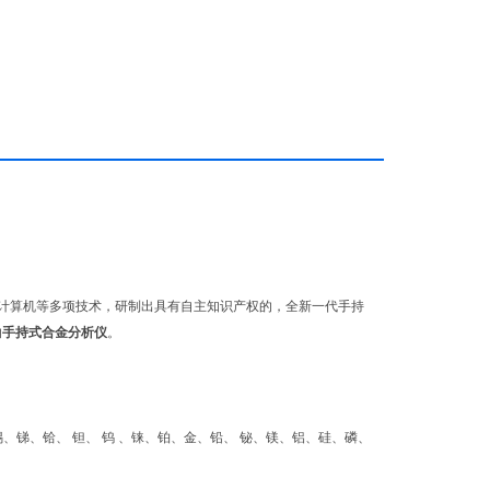
和计算机等多项技术，研制出具有自主知识产权的，全新一代手持
的
手持式合金分析仪
。
、锑、铪、 钽、 钨 、铼、铂、金、铅、 铋、镁、铝、硅、磷、