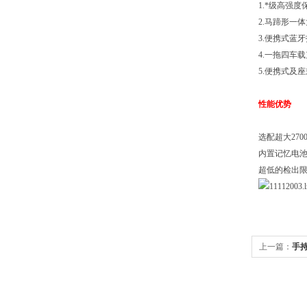
1.*级高强
2.马蹄形一体
3.便携式蓝
4.一拖四车
5.便携式及
性能优势
选配超大27
内置记忆电
超低的检出
上一篇：
手