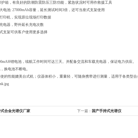
度保护箱，有良好的防潮防震防压三防功能，紧急状况时可用作救援工具
大电池: 27000mAh容量，延长测试时间3倍，还可当座式支架使用
牙打印机，实现原位现场打印数据
载充电器，野外延长充电次数
座式支架可供客户使用更多选择
000mAH锂电池，续航工作时间可达三天。并配备交流和车载充电器，保证电力供应。
池，换电池不断电。
限使
的性能媲美台式机；仪器体积小，重量轻，可随身携带进行测量，适用于各类型合
持式合金光谱仪厂家
下一篇：
国产手持式光谱仪