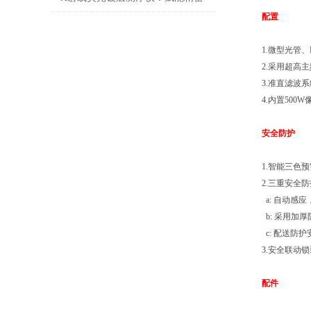
配置
制造的精准标尺
1.微型光管
2.采用超高
3.准直滤波
4.内置50
安全防护
1.智能三色
2.三重安全
a: 自动感
b: 采用加
c: 配送防
3.安全联动
配件