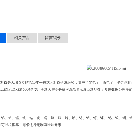
相关产品
留言询价
分析仪
是天瑞仪器结合10年手持式分析仪研发经验，集中了光电子、微电子、半导体
品EXPLORER 5000是使用全新大屏高分辨率液晶显示屏及新型数字多道数据处理器
例
、钒、铬、锰、铁、钴、镍、铜、锌、镓、锗、锆、铌、钼、钌、铑、 钯、银、铟、锡
且可以根据客户需求进行定制再增加元素。