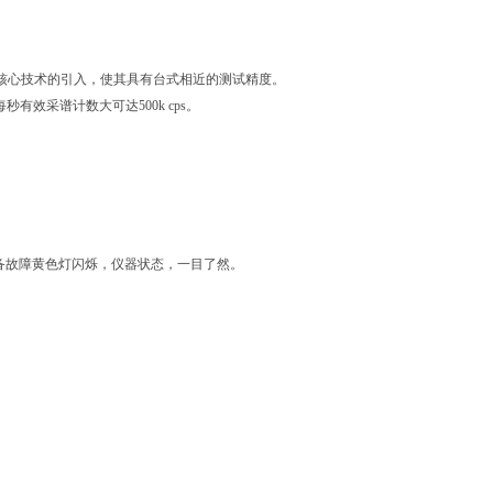
四大核心技术的引入，使其具有台式相近的测试精度。
效采谱计数大可达500k cps。
设备故障黄色灯闪烁，仪器状态，一目了然。