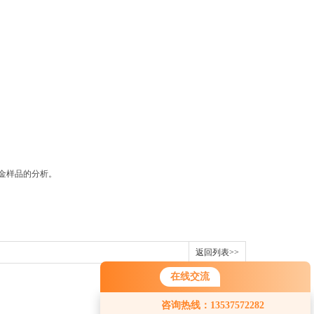
金样品的分析。
返回列表>>
在线交流
您好！欢迎前来咨询，很高兴为您
咨询热线：13537572282
服务，请问您要咨询什么问题呢？