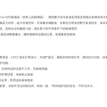
、Fast-SDD探测器（世界上的探测器）、微型数字信号多道处理器及智能分析模块
主频及大内存，超大存储空间，可海量存储数据。全新自主研发的数字多道技术，保证每秒有
系统，其组合达到极限12组，满足客户的不同条件下的检测需求。
0W像素高清晰摄像头，随时观察样品测试位置，使测量更加精准。
预警系统：LED三色长灯带设计，360度*显示。通电开机时绿灯亮，测试红灯闪烁，
防护功能：
应，没有样品时仪器不工作，无射线泄漏。
厚防护测试壁，有效防止散射。
护安全罩，防周边轻基体散射。
锁装置，当软件无法控制关闭，轻轻一按，*时间保护您的安全，守护后关卡。